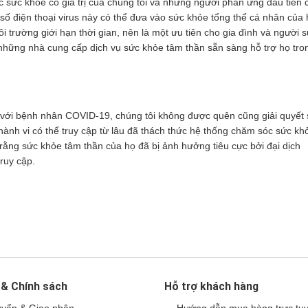
 sức khỏe có giá trị của chúng tôi và những người phản ứng đầu tiên 
số điện thoại virus này có thể đưa vào sức khỏe tổng thể cá nhân của
i trường giới hạn thời gian, nên là một ưu tiên cho gia đình và người 
 những nhà cung cấp dịch vụ sức khỏe tâm thần sẵn sàng hỗ trợ họ tro
i với bệnh nhân COVID-19, chúng tôi không được quên cũng giải quyết
ành vi có thể truy cập từ lâu đã thách thức hệ thống chăm sóc sức kh
ằng sức khỏe tâm thần của họ đã bị ảnh hưởng tiêu cực bởi đại dịch
ruy cập.
 & Chính sách
Hỗ trợ khách hàng
yển & Giao nhận
Hướng dẫn mua hàng trực tu