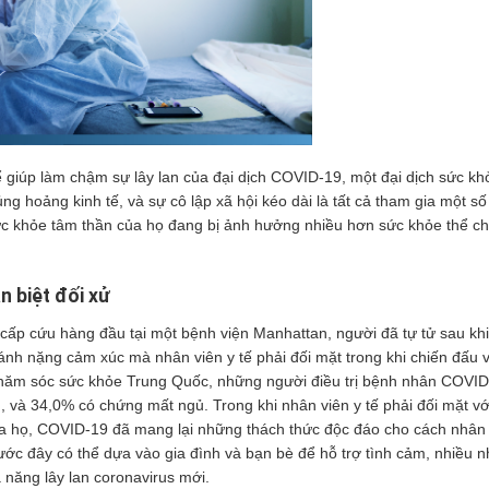
để giúp làm chậm sự lây lan của đại dịch COVID-19, một đại
dịch sức kh
 hoảng kinh tế, và sự cô lập xã hội kéo dài là tất cả tham gia một số
ức
khỏe tâm thần của họ đang bị ảnh hưởng nhiều hơn sức khỏe thể chấ
 biệt đối xử
 cấp cứu hàng đầu tại một bệnh viện Manhattan, người đã tự tử sau khi
ánh nặng cảm xúc mà nhân viên y tế phải đối mặt trong khi chiến đấu v
hăm sóc sức khỏe Trung Quốc, những người điều trị bệnh nhân COVID
, và 34,0% có chứng mất ngủ. Trong khi nhân viên y tế phải đối mặt với
a họ, COVID-19 đã mang lại những thách thức độc đáo cho cách nhân v
rước đây có thể dựa vào gia đình và bạn bè để hỗ trợ tình cảm, nhiều n
 năng lây lan coronavirus mới.