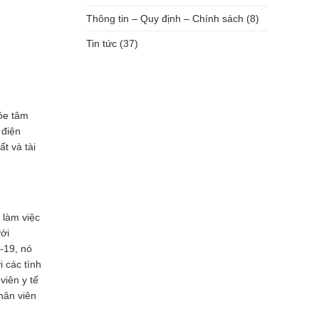
Thông tin – Quy định – Chính sách
(8)
Tin tức
(37)
ỏe tâm
 điện
t và tài
 làm việc
ới
-19, nó
 các tình
iên y tế
hân viên