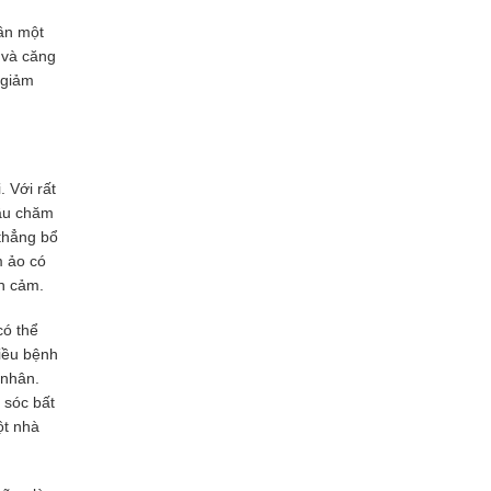
ần một
 và căng
 giảm
 Với rất
cầu chăm
thẳng bổ
m ảo có
nh cảm.
có thể
iều bệnh
h nhân
.
 sóc bất
ột nhà