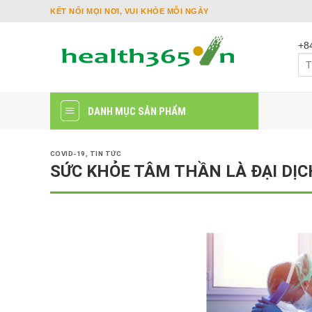
Skip
KẾT NỐI MỌI NƠI, VUI KHỎE MỖI NGÀY
to
content
+8
Tì
kiế
DANH MỤC SẢN PHẨM
COVID-19
,
TIN TỨC
SỨC KHỎE TÂM THẦN LÀ ĐẠI DỊC