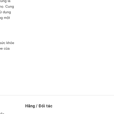
cũng là
 họ. Cung
sử dụng
ng một
 sức khỏe
ỏe của
Hãng / Đối tác
yến