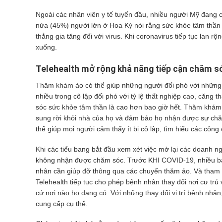
Ngoài các nhân viên y tế tuyến đầu, nhiều người Mỹ đang c
nửa (45%) người lớn ở Hoa Kỳ nói rằng sức khỏe tâm thần c
thẳng gia tăng đối với virus. Khi coronavirus tiếp tục lan
xuống.
Telehealth mở rộng khả năng tiếp cận chăm s
Thăm khám ảo có thể giúp những người đối phó với những 
nhiều trong cô lập đối phó với tỷ lệ thất nghiệp cao, căng
sóc sức khỏe tâm thần là cao hơn bao giờ hết. Thăm khám
sung rời khỏi nhà của họ và đảm bảo họ nhận được sự chă
thể giúp mọi người cảm thấy
ít bị cô lập, tìm hiểu các côn
Khi các tiểu bang bắt đầu xem xét việc mở lại các doanh ngh
không nhận được chăm sóc. Trước KHI COVID-19, nhiều bác
nhân cần giúp đỡ thông qua các chuyến thăm ảo
. Và tham 
Telehealth tiếp tục cho phép bệnh nhân thay đổi nơi cư tr
cứ nơi nào họ đang có. Với những thay đổi vị trí bệnh nhâ
cung cấp cụ thể.