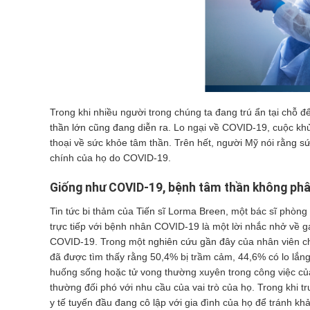
Trong khi nhiều người trong chúng ta đang trú ẩn tại chỗ 
thần lớn cũng đang diễn ra.
Lo ngại về COVID-19, cuộc khủng
thoại về sức khỏe tâm thần. Trên hết, người Mỹ
nói rằng s
chính của họ do COVID-19.
Giống như COVID-19, bệnh tâm thần không phân
Tin tức bi thảm của
Tiến sĩ Lorma Breen
, một bác sĩ phòng
trực tiếp với bệnh nhân COVID-19 là một lời nhắc nhở về g
COVID-19. Trong một
nghiên cứu gần đây
của nhân viên c
đã được tìm thấy rằng 50,4% bị trầm cảm, 44,6% có lo lắng
huống sống hoặc tử vong thường xuyên trong công việc củ
thường đối phó với nhu cầu của vai trò của họ. Trong khi t
y tế
tuyến đầu đang cô lập
với gia đình của họ để tránh khả