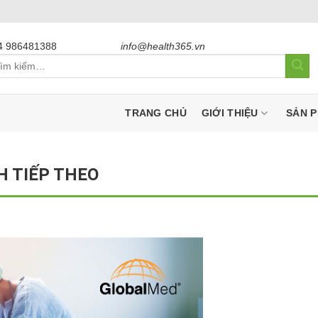
4 986481388
info@health365.vn
m
m:
TRANG CHỦ
GIỚI THIỆU
SẢN 
H TIẾP THEO