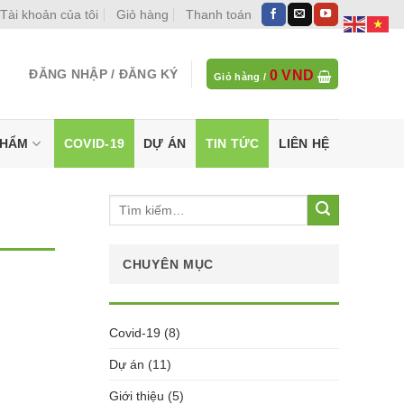
Tài khoản của tôi
Giỏ hàng
Thanh toán
ĐĂNG NHẬP / ĐĂNG KÝ
0
VND
Giỏ hàng /
PHẨM
COVID-19
DỰ ÁN
TIN TỨC
LIÊN HỆ
Tìm
kiếm:
CHUYÊN MỤC
Covid-19
(8)
Dự án
(11)
Giới thiệu
(5)