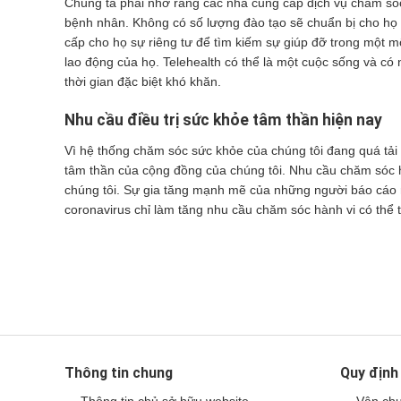
Chúng ta phải nhớ rằng các nhà cung cấp dịch vụ chăm sóc
bệnh nhân. Không có số lượng đào tạo sẽ chuẩn bị cho họ 
cấp cho họ sự riêng tư để tìm kiếm sự giúp đỡ trong một mô
lao động của họ. Telehealth có thể là một cuộc sống và có
thời gian đặc biệt khó khăn.
Nhu cầu điều trị sức khỏe tâm thần hiện nay
Vì hệ thống chăm sóc sức khỏe của chúng tôi đang quá tả
tâm thần của cộng đồng của chúng tôi. Nhu cầu chăm sóc h
chúng tôi. Sự gia tăng mạnh mẽ của những người báo cáo r
coronavirus chỉ làm tăng nhu cầu chăm sóc hành vi có thể t
Thông tin chung
Quy định
Thông tin chủ sở hữu website
Vận chu