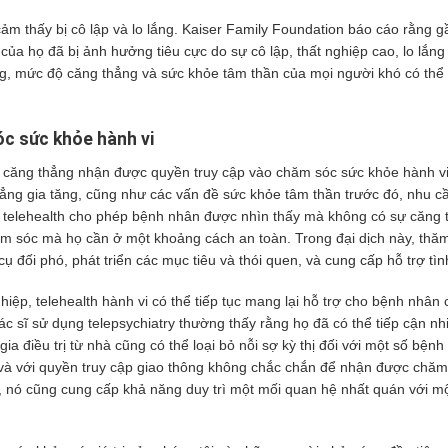
ảm thấy bị cô lập và lo lắng.
Kaiser Family Foundation báo cáo
rằng g
ủa họ đã bị ảnh hưởng tiêu cực do sự cô lập, thất nghiệp cao, lo lắng
 rộng, mức độ căng thẳng và sức khỏe tâm thần của mọi người khó có thể
óc sức khỏe hành vi
căng thẳng nhận được quyền truy cập vào chăm sóc sức khỏe hành vi.
 thẳng gia tăng, cũng như các vấn đề sức khỏe tâm thần trước đó, nhu 
 telehealth cho phép bệnh nhân được nhìn thấy mà không có sự căng 
m sóc mà họ cần ở một khoảng cách an toàn. Trong đại dịch này, thă
g cụ đối phó, phát triển các mục tiêu và thói quen, và cung cấp hỗ trợ tì
iệp, telehealth hành vi có thể tiếp tục mang lại hỗ trợ cho bệnh nhân 
 sĩ sử dụng telepsychiatry thường thấy rằng họ đã có thể tiếp
cận nh
gia điều trị từ nhà cũng có thể loại bỏ nỗi sợ
kỳ thị đối với một số bện
ú và với quyền truy cập giao thông không chắc chắn để nhận được chăm
n, nó cũng cung cấp khả năng duy trì một mối quan hệ nhất quán với m