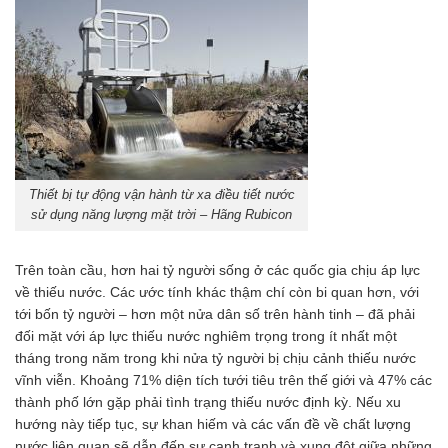
Thiết bị tự động vận hành từ xa điều tiết nước
sử dụng năng lượng mặt trời – Hãng Rubicon
Trên toàn cầu, hơn hai tỷ người sống ở các quốc gia chịu áp lực
về thiếu nước. Các ước tính khác thậm chí còn bi quan hơn, với
tới bốn tỷ người – hơn một nửa dân số trên hành tinh – đã phải
đối mặt với áp lực thiếu nước nghiêm trọng trong ít nhất một
tháng trong năm trong khi nửa tỷ người bị chịu cảnh thiếu nước
vĩnh viễn. Khoảng 71% diện tích tưới tiêu trên thế giới và 47% các
thành phố lớn gặp phải tình trạng thiếu nước định kỳ. Nếu xu
hướng này tiếp tục, sự khan hiếm và các vấn đề về chất lượng
nước liên quan sẽ dẫn đến sự cạnh tranh và xung đột giữa những