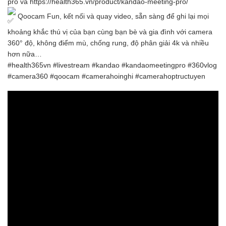
pro
và
https://health365.vn/product/kandao-meeting-pro/
Qoocam Fun, kết nối và quay video, sẵn sàng để ghi lại mọi
khoảng khắc thú vị của bạn cùng bạn bè và gia đình với camera
360° độ, không điểm mù, chống rung, độ phân giải 4k và nhiều
hơn nữa…
#health365vn
#livestream
#kandao
#kandaomeetingpro
#360vlog
#camera360
#qoocam
#camerahoinghi
#camerahoptructuyen