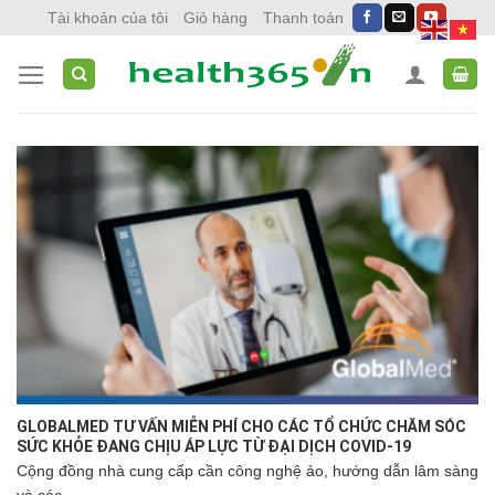
Skip
Tài khoản của tôi
Giỏ hàng
Thanh toán
to
content
GLOBALMED TƯ VẤN MIỄN PHÍ CHO CÁC TỔ CHỨC CHĂM SÓC
SỨC KHỎE ĐANG CHỊU ÁP LỰC TỪ ĐẠI DỊCH COVID-19
Cộng đồng nhà cung cấp cần công nghệ ảo, hướng dẫn lâm sàng
và các...